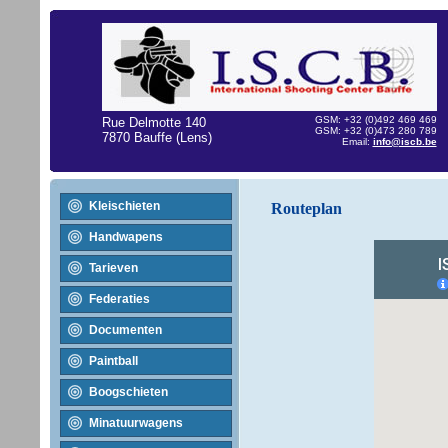
GSM: +32 (0)492 469 469
Rue Delmotte 140
GSM: +32 (0)473 280 789
7870 Bauffe (Lens)
Email:
info@iscb.be
Kleischieten
Routeplan
Handwapens
Tarieven
Federaties
Documenten
Paintball
Boogschieten
Minatuurwagens