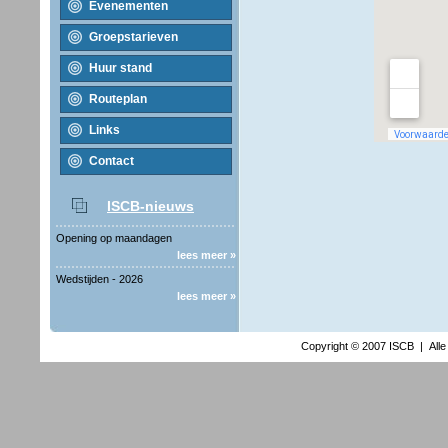
Evenementen
Groepstarieven
Huur stand
Routeplan
Links
Contact
ISCB-nieuws
Opening op maandagen
lees meer »
Wedstijden - 2026
lees meer »
Copyright © 2007 ISCB | All