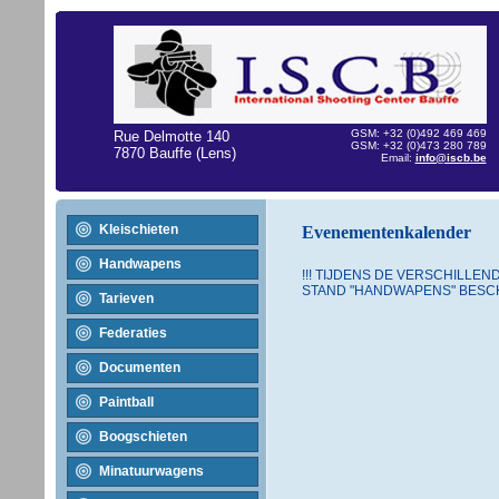
GSM: +32 (0)492 469 469
Rue Delmotte 140
GSM: +32 (0)473 280 789
7870 Bauffe (Lens)
Email:
info@iscb.be
Kleischieten
Evenementenkalender
Handwapens
!!! TIJDENS DE VERSCHILLEN
STAND "HANDWAPENS" BESCH
Tarieven
Federaties
Documenten
Paintball
Boogschieten
Minatuurwagens