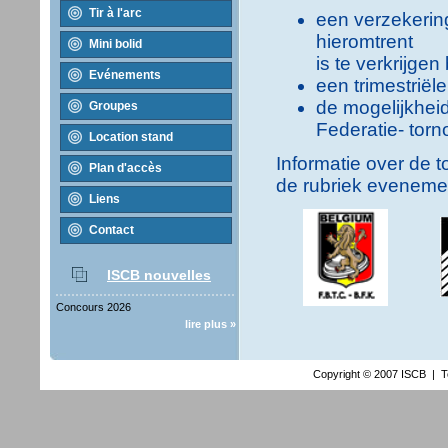
Tir à l'arc
een verzekerin
hieromtrent
Mini bolid
is te verkrijgen
Evénements
een trimestriël
de mogelijkhei
Groupes
Federatie- torn
Location stand
Informatie over de t
Plan d'accès
de rubriek eveneme
Liens
Contact
ISCB nouvelles
Concours 2026
lire plus »
Copyright © 2007 ISCB | T