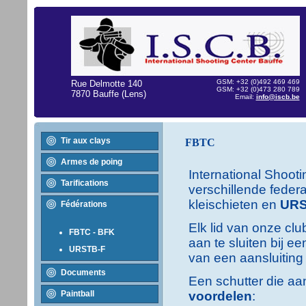
GSM: +32 (0)492 469 469
Rue Delmotte 140
GSM: +32 (0)473 280 789
7870 Bauffe (Lens)
Email:
info@iscb.be
Tir aux clays
FBTC
Armes de poing
International Shoot
Tarifications
verschillende feder
kleischieten en
UR
Fédérations
Elk lid van onze clu
FBTC - BFK
aan te sluiten bij e
URSTB-F
van een aansluiting 
Documents
Een schutter die aan
Paintball
voordelen
: