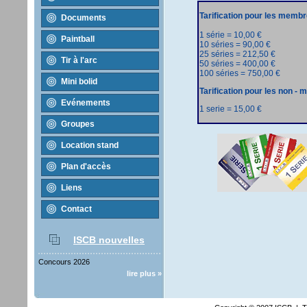
Tarification pour les memb
Documents
1 série = 10,00 €
Paintball
10 séries = 90,00 €
25 séries = 212,50 €
Tir à l'arc
50 séries = 400,00 €
100 séries = 750,00 €
Mini bolid
Tarification pour les non -
Evénements
1 serie = 15,00 €
Groupes
Location stand
Plan d'accès
Liens
Contact
ISCB nouvelles
Concours 2026
lire plus »