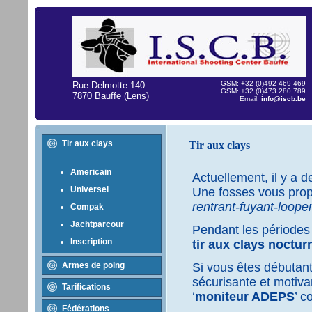
GSM: +32 (0)492 469 469
Rue Delmotte 140
GSM: +32 (0)473 280 789
7870 Bauffe (Lens)
Email:
info@iscb.be
Tir aux clays
Tir aux clays
Americain
Actuellement, il y a 
Universel
Une fosses vous prop
rentrant-fuyant-loope
Compak
Jachtparcour
Pendant les périodes d
Inscription
tir aux clays noctur
Armes de poing
Si vous êtes débutant
sécurisante et motiv
Tarifications
‘
moniteur ADEPS
’ 
Fédérations